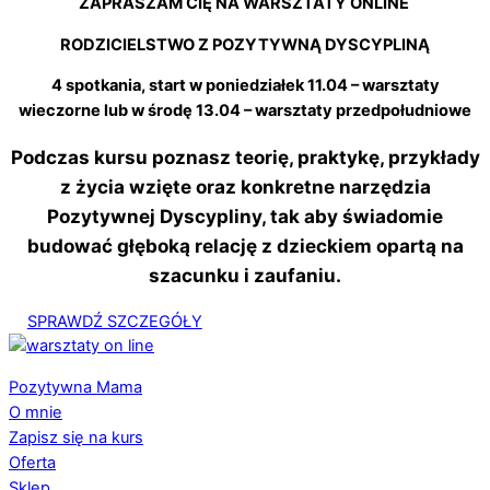
ZAPRASZAM CIĘ NA WARSZTATY ONLINE
RODZICIELSTWO Z POZYTYWNĄ DYSCYPLINĄ
4 spotkania, start w poniedziałek 11.04 – warsztaty
wieczorne lub w środę 13.04 – warsztaty przedpołudniowe
Podczas kursu poznasz teorię, praktykę, przykłady
z życia wzięte oraz konkretne narzędzia
Pozytywnej Dyscypliny, tak aby świadomie
budować głęboką relację z dzieckiem opartą na
szacunku i zaufaniu.
SPRAWDŹ SZCZEGÓŁY
Pozytywna Mama
O mnie
Zapisz się na kurs
Oferta
Sklep