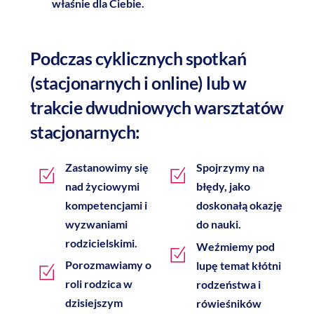
właśnie dla Ciebie.
Podczas cyklicznych spotkań
(stacjonarnych i online) lub w
trakcie dwudniowych warsztatów
stacjonarnych:
Zastanowimy się
Spojrzymy na
nad życiowymi
błędy, jako
kompetencjami i
doskonałą okazję
wyzwaniami
do nauki.
rodzicielskimi.
Weźmiemy pod
Porozmawiamy o
lupę temat kłótni
roli rodzica w
rodzeństwa i
dzisiejszym
rówieśników