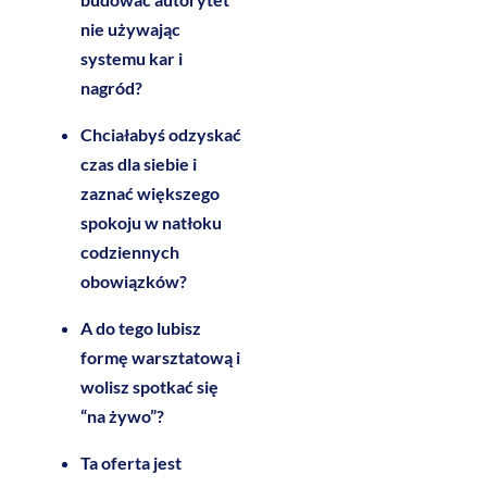
nie używając
systemu kar i
nagród?
Chciałabyś odzyskać
czas dla siebie i
zaznać większego
spokoju w natłoku
codziennych
obowiązków?
A do tego lubisz
formę warsztatową i
wolisz spotkać się
“na żywo”?
Ta oferta jest