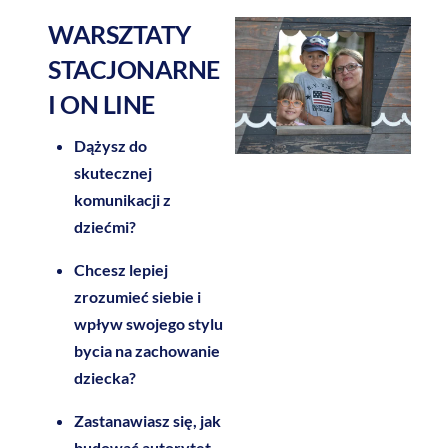
WARSZTATY
STACJONARNE
I ON LINE
Dążysz do
skutecznej
komunikacji z
dziećmi?
Chcesz lepiej
zrozumieć siebie i
wpływ swojego stylu
bycia na zachowanie
dziecka?
Zastanawiasz się, jak
budować autorytet