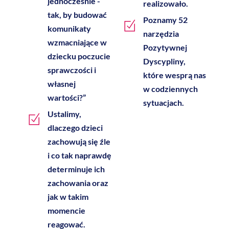
jednocześnie -
realizowało.
tak, by budować
Poznamy 52
komunikaty
narzędzia
wzmacniające w
Pozytywnej
dziecku poczucie
Dyscypliny,
sprawczości i
które wesprą nas
własnej
w codziennych
wartości?”
sytuacjach.
Ustalimy,
dlaczego dzieci
zachowują się źle
i co tak naprawdę
determinuje ich
zachowania oraz
jak w takim
momencie
reagować.