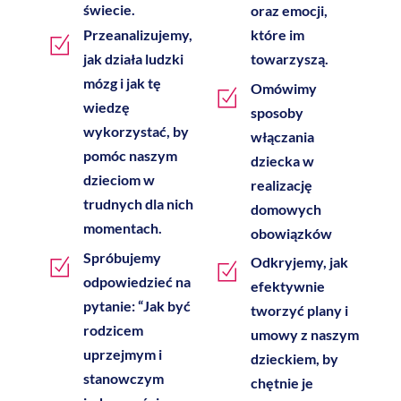
świecie.
oraz emocji,
Przeanalizujemy,
które im
jak działa ludzki
towarzyszą.
mózg i jak tę
Omówimy
wiedzę
sposoby
wykorzystać, by
włączania
pomóc naszym
dziecka w
dzieciom w
realizację
trudnych dla nich
domowych
momentach.
obowiązków
Spróbujemy
Odkryjemy, jak
odpowiedzieć na
efektywnie
pytanie: “Jak być
tworzyć plany i
rodzicem
umowy z naszym
uprzejmym i
dzieckiem, by
stanowczym
chętnie je