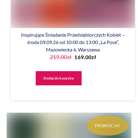
Inspirujące Śniadanie Przedsiębiorczych Kobiet –
środa 09.09.26 od 10:00 do 13:00 „La Pose”,
Mazowiecka 6, Warszawa
Pierwotna
Aktualna
219.00
zł
169.00
zł
cena
cena
wynosiła:
wynosi:
Dodaj do koszyka
219.00zł.
169.00zł.
PROMOCJA!