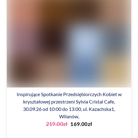
Inspirujące Spotkanie Przedsiębiorczych Kobiet w
kryształowej przestrzeni Sylvia Cristal Cafe,
30.09.26 od 10:00 do 13:00, ul. Kazachska1,
Wilanów,
Pierwotna
Aktualna
219.00
zł
169.00
zł
cena
cena