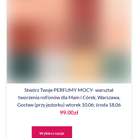
Stwórz Twoje PERFUMY MOCY- warsztat
tworzenia roll’onów dla Mam i Córek, Warszawa,
Gocław (przy jeziorku) wtorek 10.06; środa 18.06
99.00
zł
Ten
produkt
Wybierz opcje