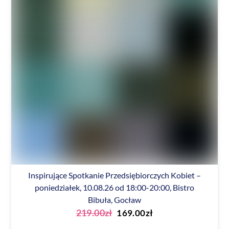
Inspirujące Spotkanie Przedsiębiorczych Kobiet –
poniedziałek, 10.08.26 od 18:00-20:00, Bistro
Bibuła, Gocław
Pierwotna
Aktualna
219.00
zł
169.00
zł
cena
cena