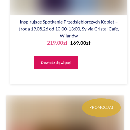
Inspirujące Spotkanie Przedsiębiorczych Kobiet –
środa 19.08.26 od 10:00-13:00, Sylvia Cristal Cafe,
Wilanów
Pierwotna
Aktualna
219.00
zł
169.00
zł
cena
cena
wynosiła:
wynosi:
Dowiedz się więcej
219.00zł.
169.00zł.
PROMOCJA!