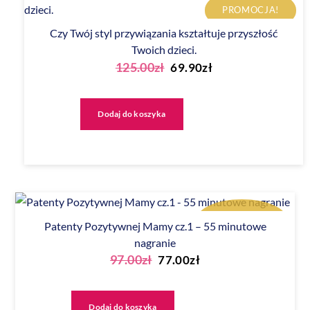
PROMOCJA!
Czy Twój styl przywiązania kształtuje przyszłość
Twoich dzieci.
Pierwotna
Aktualna
125.00
zł
69.90
zł
cena
cena
wynosiła:
wynosi:
Dodaj do koszyka
125.00zł.
69.90zł.
PROMOCJA!
Patenty Pozytywnej Mamy cz.1 – 55 minutowe
nagranie
Pierwotna
Aktualna
97.00
zł
77.00
zł
cena
cena
wynosiła:
wynosi:
Dodaj do koszyka