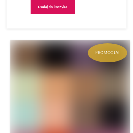
wynosiła:
wynosi:
Dodaj do koszyka
219.00zł.
169.00zł.
PROMOCJA!