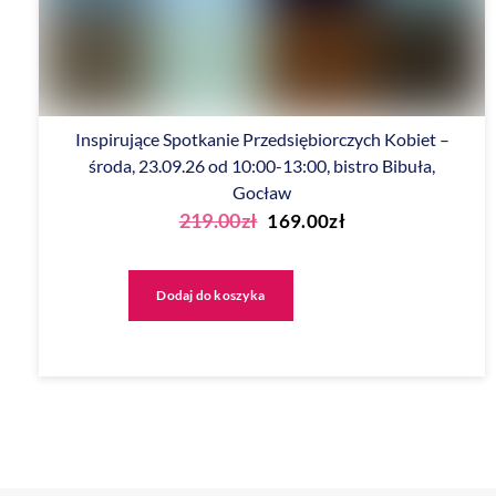
Inspirujące Spotkanie Przedsiębiorczych Kobiet –
środa, 23.09.26 od 10:00-13:00, bistro Bibuła,
Gocław
Pierwotna
Aktualna
219.00
zł
169.00
zł
cena
cena
wynosiła:
wynosi:
Dodaj do koszyka
219.00zł.
169.00zł.