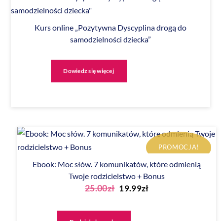
Kurs online „Pozytywna Dyscyplina drogą do
samodzielności dziecka”
Dowiedz się więcej
PROMOCJA!
Ebook: Moc słów. 7 komunikatów, które odmienią
Twoje rodzicielstwo + Bonus
Pierwotna
Aktualna
25.00
zł
19.99
zł
cena
cena
wynosiła:
wynosi: