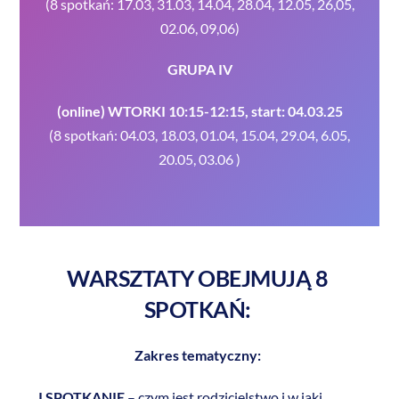
(8 spotkań: 17.03, 31.03, 14.04, 28.04, 12.05, 26,05,
02.06, 09,06)
GRUPA IV
(online) WTORKI 10:15-12:15, start: 04.03.25
(8 spotkań: 04.03, 18.03, 01.04, 15.04, 29.04, 6.05,
20.05, 03.06 )
WARSZTATY OBEJMUJĄ 8
SPOTKAŃ:
Zakres tematyczny:
I SPOTKANIE
– czym jest rodzicielstwo i w jaki