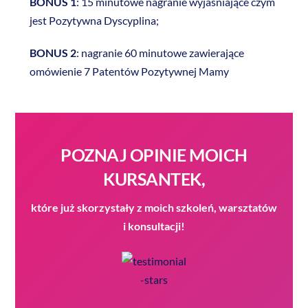
BONUS 1
: 15 minutowe nagranie wyjaśniające czym
jest Pozytywna Dyscyplina;
BONUS 2
: nagranie 60 minutowe zawierające
omówienie 7 Patentów Pozytywnej Mamy
POZNAJ OPINIE MOICH
KURSANTEK,
które już skorzystały z moich szkoleń, warsztatów
i konsultacji!