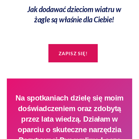
Jak dodawać dzieciom wiatru w
żagle są właśnie dla Ciebie!
ZAPISZ SIĘ!
Na spotkaniach dzielę się moim
doświadczeniem oraz zdobytą
przez lata wiedzą. Działam w
oparciu o skuteczne narzędzia