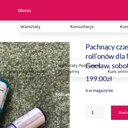
Oferta
taty
Warsztaty
Konsultacje
Kur
Pachnący czas
roll’onów dla
Gocław, sobo
Warsztaty Pozytywnej
Warsztaty olejkowe
Dyscypliny
Kurs onlin
199.00
zł
6 w magazynie
Kontakt
ilość
Doda
Pachnący
czas