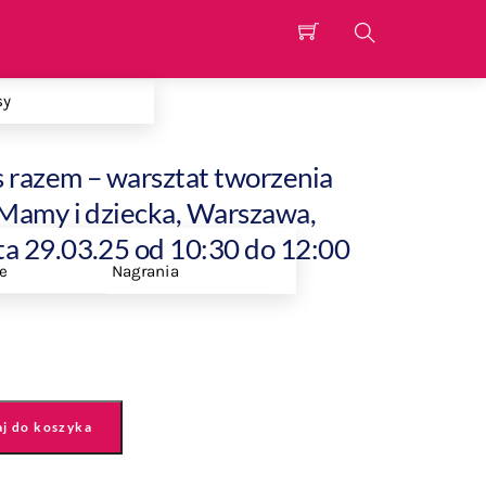
Search
sy
Inspirujący Networking
 razem – warsztat tworzenia
 Mamy i dziecka, Warszawa,
ta 29.03.25 od 10:30 do 12:00
e
Nagrania
Blog
j do koszyka