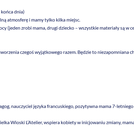
 końca dnia)
ą atmosferę i mamy tylko kilka miejsc.
 (jeden zrobi mama, drugi dziecko – wszystkie materiały są w ce
stworzenia czegoś wyjątkowego razem. Będzie to niezapomniana chw
agog, nauczyciel języka francuskiego, pozytywna mama 7-letniego 
ielka Wioski L’Atelier, wspiera kobiety w inicjowaniu zmiany, mama 